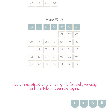
27
28
29
30
Ekim 2026
PZ
PT
SA
Ç
P
C
CT
01
02
03
04
05
06
07
08
09
10
11
12
13
14
15
16
17
18
19
20
21
22
23
24
25
26
27
28
29
30
31
Toplam ücreti görüntülemek için lütfen geliş ve gidiş
tarihinizi takvim üzerinde seçiniz.
£
€
$