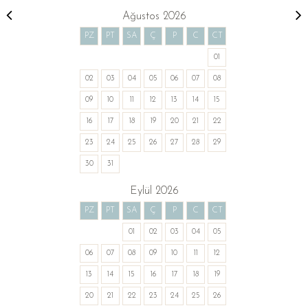
Ağustos 2026
PZ
PT
SA
Ç
P
C
CT
01
02
03
04
05
06
07
08
09
10
11
12
13
14
15
16
17
18
19
20
21
22
23
24
25
26
27
28
29
30
31
Eylül 2026
PZ
PT
SA
Ç
P
C
CT
01
02
03
04
05
06
07
08
09
10
11
12
13
14
15
16
17
18
19
20
21
22
23
24
25
26