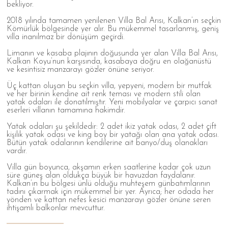
bekliyor.
2018 yılında tamamen yenilenen Villa Bal Arısı, Kalkan’ın seçkin
Kömürlük bölgesinde yer alır. Bu mükemmel tasarlanmış, geniş
villa inanılmaz bir dönüşüm geçirdi.
Limanın ve kasaba plajının doğusunda yer alan Villa Bal Arısı,
Kalkan Koyu’nun karşısında, kasabaya doğru en olağanüstü
ve kesintisiz manzarayı gözler önüne seriyor.
Üç kattan oluşan bu seçkin villa, yepyeni, modern bir mutfak
ve her birinin kendine ait renk teması ve modern stili olan
yatak odaları ile donatılmıştır. Yeni mobilyalar ve çarpıcı sanat
eserleri villanın tamamına hakimdir.
Yatak odaları şu şekildedir: 2 adet ikiz yatak odası, 2 adet çift
kişilik yatak odası ve king boy bir yatağı olan ana yatak odası.
Bütün yatak odalarının kendilerine ait banyo/duş olanakları
vardır.
Villa gün boyunca, akşamın erken saatlerine kadar çok uzun
süre güneş alan oldukça büyük bir havuzdan faydalanır.
Kalkan’ın bu bölgesi ünlü olduğu muhteşem günbatımlarının
tadını çıkarmak için mükemmel bir yer. Ayrıca; her odada her
yönden ve kattan nefes kesici manzarayı gözler önüne seren
ihtişamlı balkonlar mevcuttur.