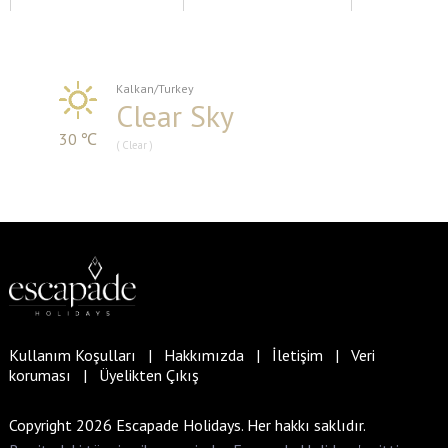
Kalkan/Turkey
Clear Sky
30 ℃
( Clear )
Kullanım Koşulları
|
Hakkımızda
|
İletişim
|
Veri
koruması
|
Üyelikten Çıkış
Copyright 2026 Escapade Holidays. Her hakkı saklıdır.